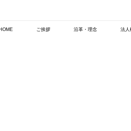
HOME
ご挨拶
沿革・理念
法人
育園の生活
すくわくプログラム
アクセス