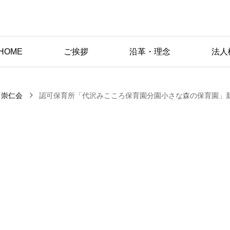
HOME
ご挨拶
沿革・理念
法人
崇仁会
認可保育所「代沢みこころ保育園分園小さな森の保育園」