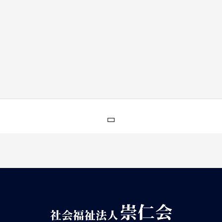
【2025年】代沢みこころ保育園『自
然 ～食育：夏野菜を育てて、味わっ
てみる。～ 』２歳児活動報告